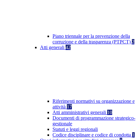
Piano triennale per la prevenzione della
corruzione e della trasparenza (PTPCT)
2
Atti generali
42
Riferimenti normativi su organizzazione e
attività
17
Atti amministrativi generali
10
Documenti di programmazione strategico-
gestionale
Statuti e leggi regionali
Codice disciplinare e codice di condotta
1