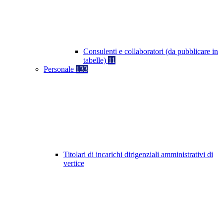
Consulenti e collaboratori (da pubblicare in
tabelle)
11
Personale
133
Titolari di incarichi dirigenziali amministrativi di
vertice