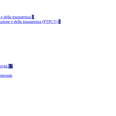
 e della trasparenza
2
rruzione e della trasparenza (PTPCT)
2
tività
17
stionale