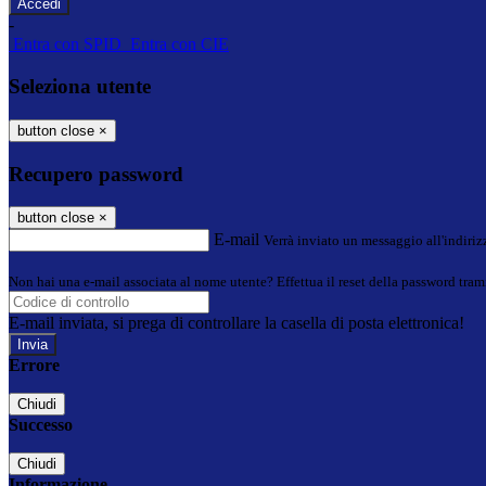
-
Entra con SPID
Entra con CIE
Seleziona utente
button close
×
Recupero password
button close
×
E-mail
Verrà inviato un messaggio all'indirizz
Non hai una e-mail associata al nome utente? Effettua il reset della password tram
E-mail inviata, si prega di controllare la casella di posta elettronica!
Errore
Chiudi
Successo
Chiudi
Informazione