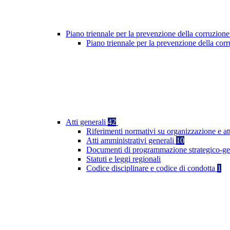
Piano triennale per la prevenzione della corruzione
Piano triennale per la prevenzione della co
Atti generali
42
Riferimenti normativi su organizzazione e at
Atti amministrativi generali
10
Documenti di programmazione strategico-ge
Statuti e leggi regionali
Codice disciplinare e codice di condotta
1