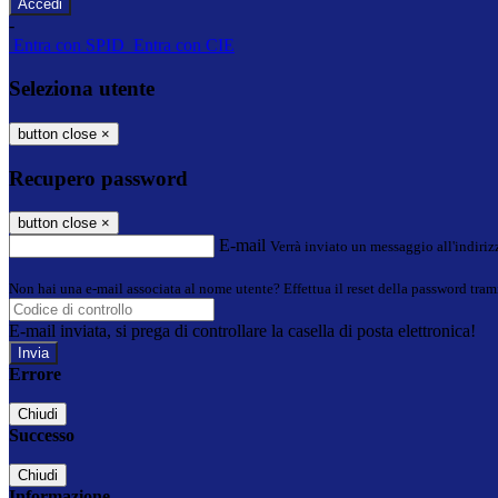
-
Entra con SPID
Entra con CIE
Seleziona utente
button close
×
Recupero password
button close
×
E-mail
Verrà inviato un messaggio all'indirizz
Non hai una e-mail associata al nome utente? Effettua il reset della password tram
E-mail inviata, si prega di controllare la casella di posta elettronica!
Errore
Chiudi
Successo
Chiudi
Informazione