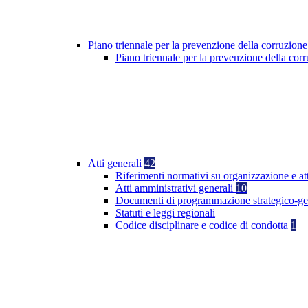
Piano triennale per la prevenzione della corruzione
Piano triennale per la prevenzione della co
Atti generali
42
Riferimenti normativi su organizzazione e at
Atti amministrativi generali
10
Documenti di programmazione strategico-ge
Statuti e leggi regionali
Codice disciplinare e codice di condotta
1