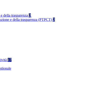
 e della trasparenza
2
rruzione e della trasparenza (PTPCT)
2
tività
17
stionale