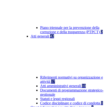
Piano triennale per la prevenzione della
corruzione e della trasparenza (PTPCT)
2
Atti generali
42
Riferimenti normativi su organizzazione e
attività
17
Atti amministrativi generali
10
Documenti di programmazione strategico-
gestionale
Statuti e leggi regionali
Codice disciplinare e codice di condotta
1