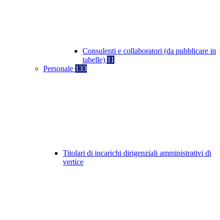
Consulenti e collaboratori (da pubblicare in
tabelle)
11
Personale
133
Titolari di incarichi dirigenziali amministrativi di
vertice