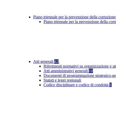
Piano triennale per la prevenzione della corruzione
Piano triennale per la prevenzione della co
Atti generali
42
Riferimenti normativi su organizzazione e at
Atti amministrativi generali
10
Documenti di programmazione strategico-ge
Statuti e leggi regionali
Codice disciplinare e codice di condotta
1