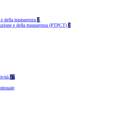
 e della trasparenza
2
rruzione e della trasparenza (PTPCT)
2
tività
17
stionale