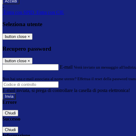
-
Entra con SPID
Entra con CIE
Seleziona utente
button close
×
Recupero password
button close
×
E-mail
Verrà inviato un messaggio all'indirizz
Non hai una e-mail associata al nome utente? Effettua il reset della password tram
E-mail inviata, si prega di controllare la casella di posta elettronica!
Errore
Chiudi
Successo
Chiudi
Informazione