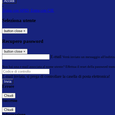
-
Entra con SPID
Entra con CIE
Seleziona utente
button close
×
Recupero password
button close
×
E-mail
Verrà inviato un messaggio all'indirizz
Non hai una e-mail associata al nome utente? Effettua il reset della password tram
E-mail inviata, si prega di controllare la casella di posta elettronica!
Errore
Chiudi
Successo
Chiudi
Informazione