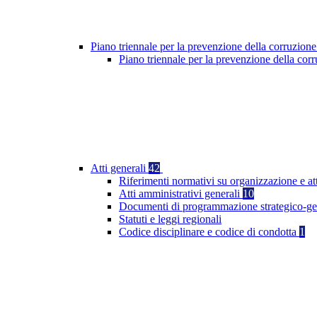
Piano triennale per la prevenzione della corruzione
Piano triennale per la prevenzione della co
Atti generali
42
Riferimenti normativi su organizzazione e at
Atti amministrativi generali
10
Documenti di programmazione strategico-ge
Statuti e leggi regionali
Codice disciplinare e codice di condotta
1