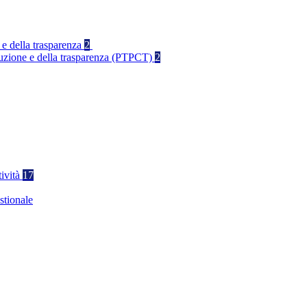
 e della trasparenza
2
rruzione e della trasparenza (PTPCT)
2
tività
17
stionale