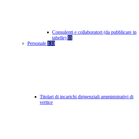
Consulenti e collaboratori (da pubblicare in
tabelle)
11
Personale
133
Titolari di incarichi dirigenziali amministrativi di
vertice