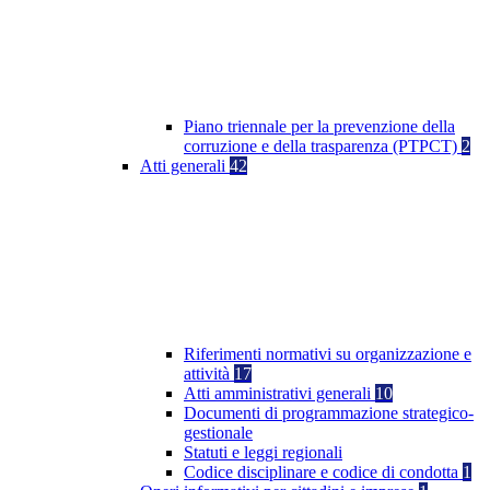
Piano triennale per la prevenzione della
corruzione e della trasparenza (PTPCT)
2
Atti generali
42
Riferimenti normativi su organizzazione e
attività
17
Atti amministrativi generali
10
Documenti di programmazione strategico-
gestionale
Statuti e leggi regionali
Codice disciplinare e codice di condotta
1