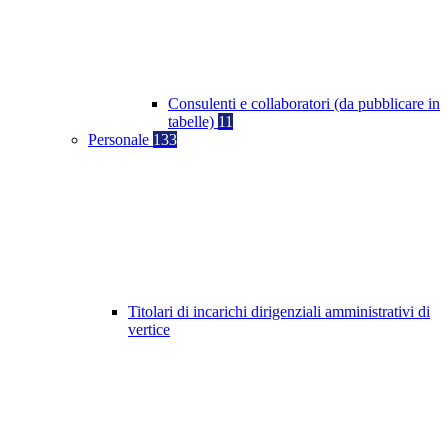
Consulenti e collaboratori (da pubblicare in
tabelle)
11
Personale
133
Titolari di incarichi dirigenziali amministrativi di
vertice