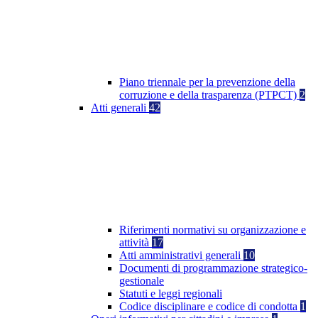
Piano triennale per la prevenzione della
corruzione e della trasparenza (PTPCT)
2
Atti generali
42
Riferimenti normativi su organizzazione e
attività
17
Atti amministrativi generali
10
Documenti di programmazione strategico-
gestionale
Statuti e leggi regionali
Codice disciplinare e codice di condotta
1