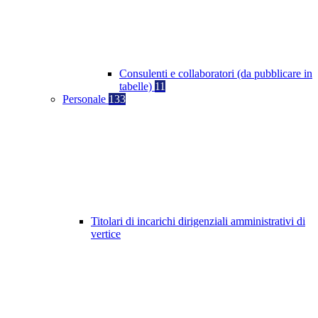
Consulenti e collaboratori (da pubblicare in
tabelle)
11
Personale
133
Titolari di incarichi dirigenziali amministrativi di
vertice