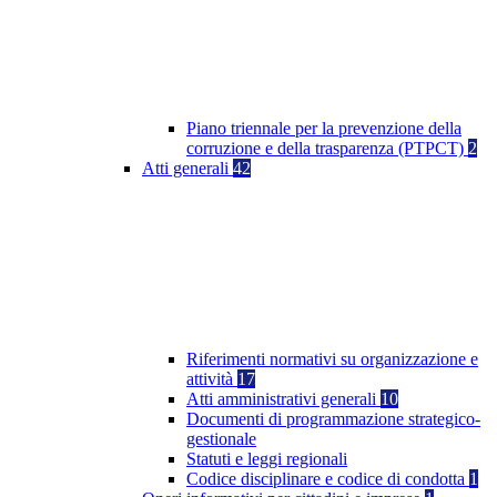
Piano triennale per la prevenzione della
corruzione e della trasparenza (PTPCT)
2
Atti generali
42
Riferimenti normativi su organizzazione e
attività
17
Atti amministrativi generali
10
Documenti di programmazione strategico-
gestionale
Statuti e leggi regionali
Codice disciplinare e codice di condotta
1