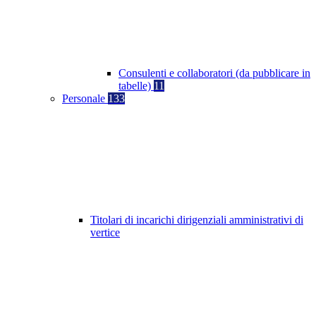
Consulenti e collaboratori (da pubblicare in
tabelle)
11
Personale
133
Titolari di incarichi dirigenziali amministrativi di
vertice