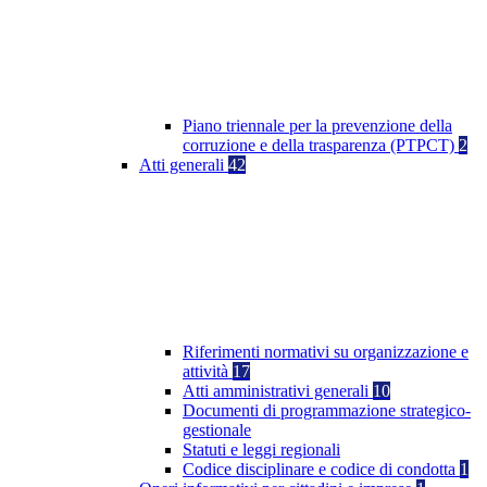
Piano triennale per la prevenzione della
corruzione e della trasparenza (PTPCT)
2
Atti generali
42
Riferimenti normativi su organizzazione e
attività
17
Atti amministrativi generali
10
Documenti di programmazione strategico-
gestionale
Statuti e leggi regionali
Codice disciplinare e codice di condotta
1