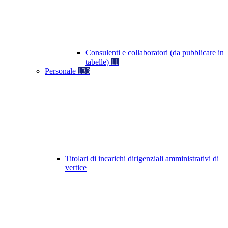
Consulenti e collaboratori (da pubblicare in
tabelle)
11
Personale
133
Titolari di incarichi dirigenziali amministrativi di
vertice