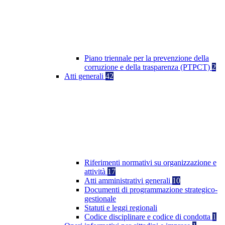
Piano triennale per la prevenzione della
corruzione e della trasparenza (PTPCT)
2
Atti generali
42
Riferimenti normativi su organizzazione e
attività
17
Atti amministrativi generali
10
Documenti di programmazione strategico-
gestionale
Statuti e leggi regionali
Codice disciplinare e codice di condotta
1