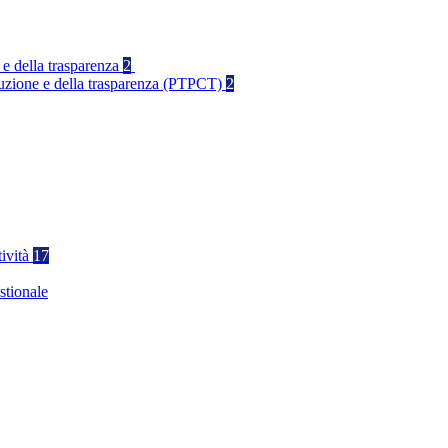
 e della trasparenza
2
rruzione e della trasparenza (PTPCT)
2
tività
17
stionale