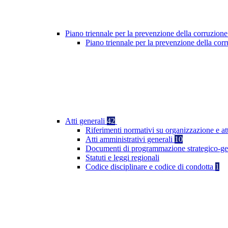
Piano triennale per la prevenzione della corruzione
Piano triennale per la prevenzione della co
Atti generali
42
Riferimenti normativi su organizzazione e at
Atti amministrativi generali
10
Documenti di programmazione strategico-ge
Statuti e leggi regionali
Codice disciplinare e codice di condotta
1