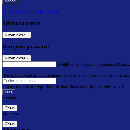
-
Entra con SPID
Entra con CIE
Seleziona utente
button close
×
Recupero password
button close
×
E-mail
Verrà inviato un messaggio all'indirizz
Non hai una e-mail associata al nome utente? Effettua il reset della password tram
E-mail inviata, si prega di controllare la casella di posta elettronica!
Errore
Chiudi
Successo
Chiudi
Informazione