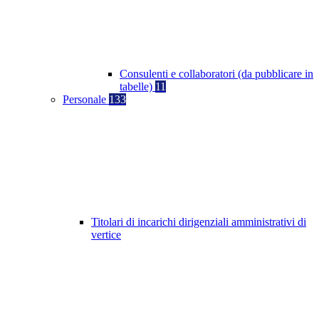
Consulenti e collaboratori (da pubblicare in
tabelle)
11
Personale
133
Titolari di incarichi dirigenziali amministrativi di
vertice