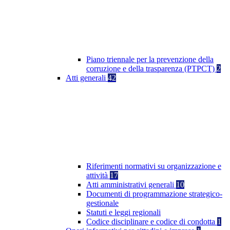
Piano triennale per la prevenzione della
corruzione e della trasparenza (PTPCT)
2
Atti generali
42
Riferimenti normativi su organizzazione e
attività
17
Atti amministrativi generali
10
Documenti di programmazione strategico-
gestionale
Statuti e leggi regionali
Codice disciplinare e codice di condotta
1