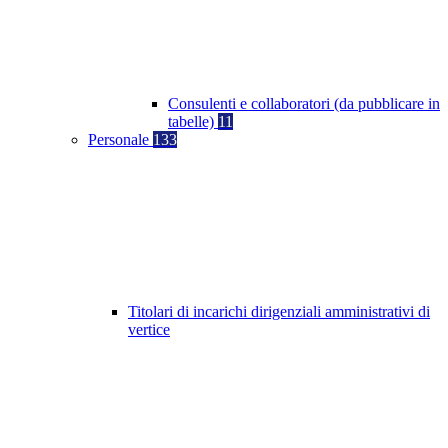
Consulenti e collaboratori (da pubblicare in
tabelle)
11
Personale
133
Titolari di incarichi dirigenziali amministrativi di
vertice