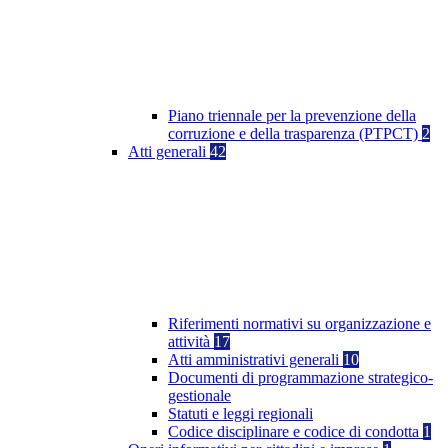
Piano triennale per la prevenzione della
corruzione e della trasparenza (PTPCT)
2
Atti generali
42
Riferimenti normativi su organizzazione e
attività
17
Atti amministrativi generali
10
Documenti di programmazione strategico-
gestionale
Statuti e leggi regionali
Codice disciplinare e codice di condotta
1