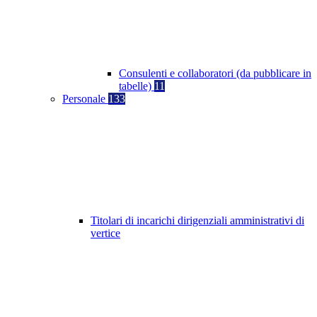
Consulenti e collaboratori (da pubblicare in
tabelle)
11
Personale
133
Titolari di incarichi dirigenziali amministrativi di
vertice