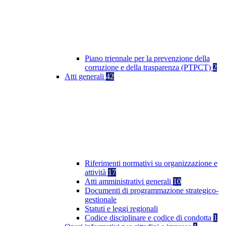
Piano triennale per la prevenzione della
corruzione e della trasparenza (PTPCT)
2
Atti generali
42
Riferimenti normativi su organizzazione e
attività
17
Atti amministrativi generali
10
Documenti di programmazione strategico-
gestionale
Statuti e leggi regionali
Codice disciplinare e codice di condotta
1