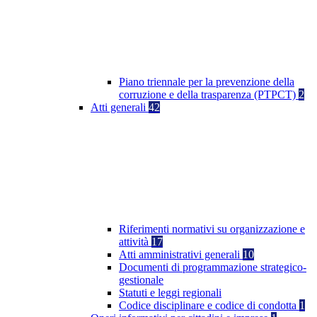
Piano triennale per la prevenzione della
corruzione e della trasparenza (PTPCT)
2
Atti generali
42
Riferimenti normativi su organizzazione e
attività
17
Atti amministrativi generali
10
Documenti di programmazione strategico-
gestionale
Statuti e leggi regionali
Codice disciplinare e codice di condotta
1