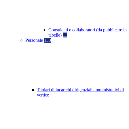
Consulenti e collaboratori (da pubblicare in
tabelle)
11
Personale
133
Titolari di incarichi dirigenziali amministrativi di
vertice