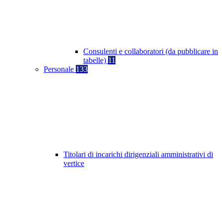
Consulenti e collaboratori (da pubblicare in
tabelle)
11
Personale
133
Titolari di incarichi dirigenziali amministrativi di
vertice