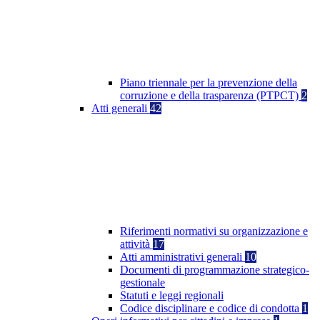
Piano triennale per la prevenzione della
corruzione e della trasparenza (PTPCT)
2
Atti generali
42
Riferimenti normativi su organizzazione e
attività
17
Atti amministrativi generali
10
Documenti di programmazione strategico-
gestionale
Statuti e leggi regionali
Codice disciplinare e codice di condotta
1