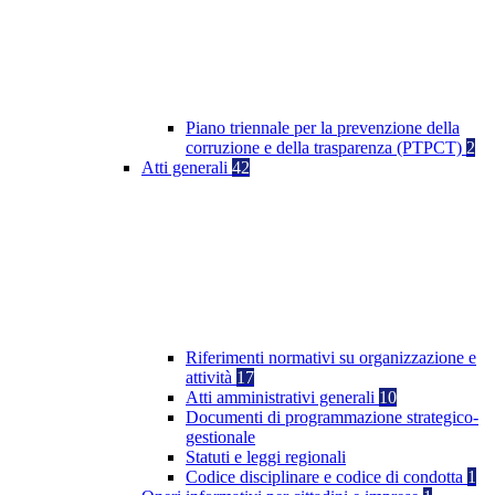
Piano triennale per la prevenzione della
corruzione e della trasparenza (PTPCT)
2
Atti generali
42
Riferimenti normativi su organizzazione e
attività
17
Atti amministrativi generali
10
Documenti di programmazione strategico-
gestionale
Statuti e leggi regionali
Codice disciplinare e codice di condotta
1