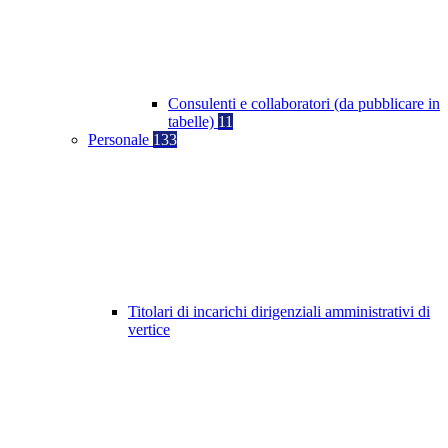
Consulenti e collaboratori (da pubblicare in
tabelle)
11
Personale
133
Titolari di incarichi dirigenziali amministrativi di
vertice