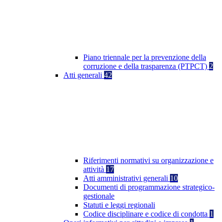
Piano triennale per la prevenzione della
corruzione e della trasparenza (PTPCT)
2
Atti generali
42
Riferimenti normativi su organizzazione e
attività
17
Atti amministrativi generali
10
Documenti di programmazione strategico-
gestionale
Statuti e leggi regionali
Codice disciplinare e codice di condotta
1