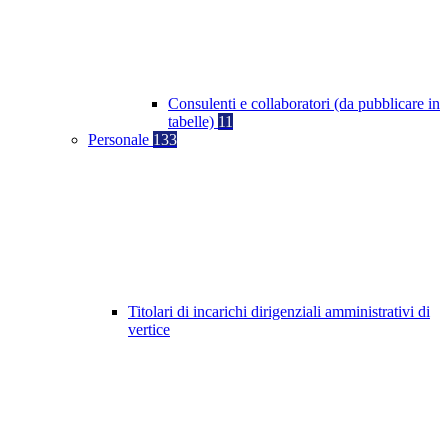
Consulenti e collaboratori (da pubblicare in
tabelle)
11
Personale
133
Titolari di incarichi dirigenziali amministrativi di
vertice