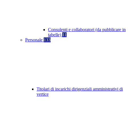
Consulenti e collaboratori (da pubblicare in
tabelle)
11
Personale
133
Titolari di incarichi dirigenziali amministrativi di
vertice