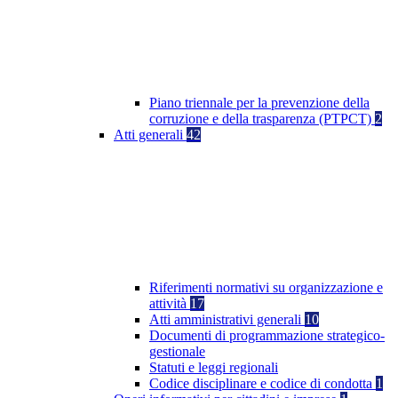
Piano triennale per la prevenzione della
corruzione e della trasparenza (PTPCT)
2
Atti generali
42
Riferimenti normativi su organizzazione e
attività
17
Atti amministrativi generali
10
Documenti di programmazione strategico-
gestionale
Statuti e leggi regionali
Codice disciplinare e codice di condotta
1