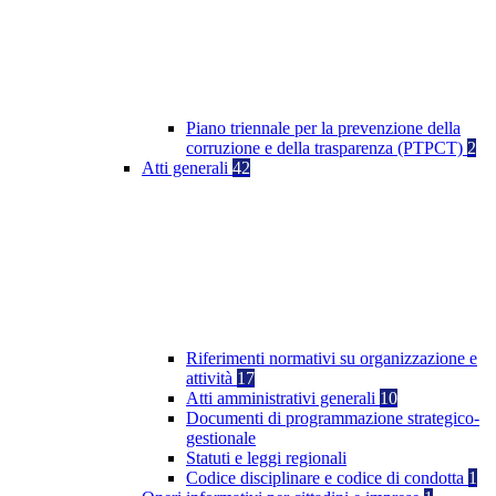
Piano triennale per la prevenzione della
corruzione e della trasparenza (PTPCT)
2
Atti generali
42
Riferimenti normativi su organizzazione e
attività
17
Atti amministrativi generali
10
Documenti di programmazione strategico-
gestionale
Statuti e leggi regionali
Codice disciplinare e codice di condotta
1