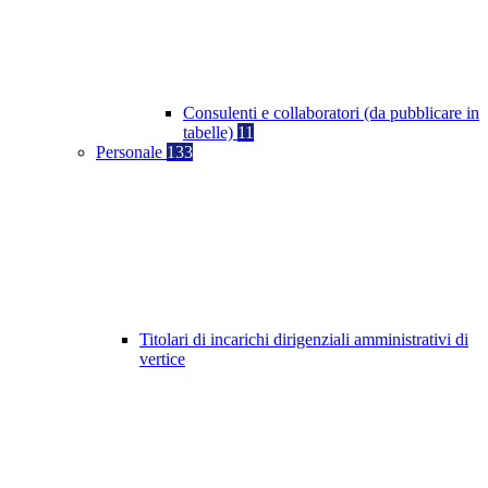
Consulenti e collaboratori (da pubblicare in
tabelle)
11
Personale
133
Titolari di incarichi dirigenziali amministrativi di
vertice