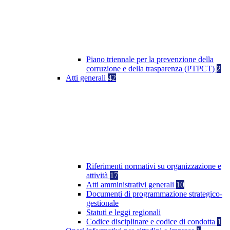
Piano triennale per la prevenzione della
corruzione e della trasparenza (PTPCT)
2
Atti generali
42
Riferimenti normativi su organizzazione e
attività
17
Atti amministrativi generali
10
Documenti di programmazione strategico-
gestionale
Statuti e leggi regionali
Codice disciplinare e codice di condotta
1