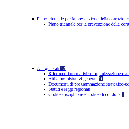
Piano triennale per la prevenzione della corruzione
Piano triennale per la prevenzione della co
Atti generali
42
Riferimenti normativi su organizzazione e at
Atti amministrativi generali
10
Documenti di programmazione strategico-ge
Statuti e leggi regionali
Codice disciplinare e codice di condotta
1