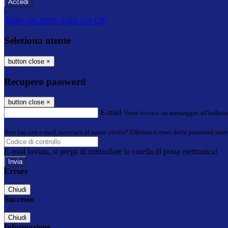
-
Entra con SPID
Entra con CIE
Seleziona utente
button close
×
Recupero password
button close
×
E-mail
Verrà inviato un messaggio all'indirizz
Non hai una e-mail associata al nome utente? Effettua il reset della password tram
E-mail inviata, si prega di controllare la casella di posta elettronica!
Errore
Chiudi
Successo
Chiudi
Informazione