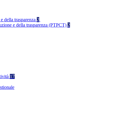
 e della trasparenza
2
rruzione e della trasparenza (PTPCT)
2
tività
17
stionale