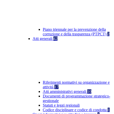
Piano triennale per la prevenzione della
corruzione e della trasparenza (PTPCT)
2
Atti generali
42
Riferimenti normativi su organizzazione e
attività
17
Atti amministrativi generali
10
Documenti di programmazione strategico-
gestionale
Statuti e leggi regionali
Codice disciplinare e codice di condotta
1