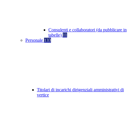
Consulenti e collaboratori (da pubblicare in
tabelle)
11
Personale
133
Titolari di incarichi dirigenziali amministrativi di
vertice