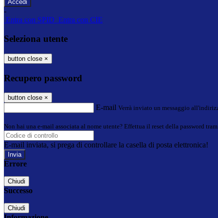
-
Entra con SPID
Entra con CIE
Seleziona utente
button close
×
Recupero password
button close
×
E-mail
Verrà inviato un messaggio all'indirizz
Non hai una e-mail associata al nome utente? Effettua il reset della password tram
E-mail inviata, si prega di controllare la casella di posta elettronica!
Errore
Chiudi
Successo
Chiudi
Informazione