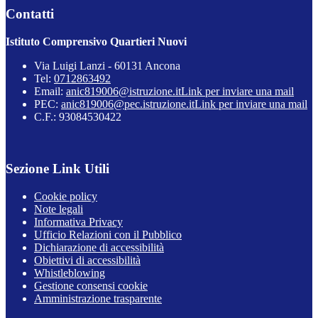
Contatti
Istituto Comprensivo Quartieri Nuovi
Via Luigi Lanzi - 60131 Ancona
Tel:
0712863492
Email:
anic819006@istruzione.it
Link per inviare una mail
PEC:
anic819006@pec.istruzione.it
Link per inviare una mail
C.F.: 93084530422
Sezione Link Utili
Cookie policy
Note legali
Informativa Privacy
Ufficio Relazioni con il Pubblico
Dichiarazione di accessibilità
Obiettivi di accessibilità
Whistleblowing
Gestione consensi cookie
Amministrazione trasparente