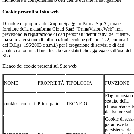
monitorare il comportamento dell’utente durante la navigazione.
Cookie presenti sul sito web
I Cookie di proprietà di Gruppo Spaggiari Parma S.p.A., quale
fornitore della piattaforma Cloud SaaS “PrimaVisioneWeb” non
prevedono la registrazione di dati personali identificativi dell’utente,
ma solo la gestione di informazioni tecniche (cfr. art. 122, comma 1
del D.Lgs. 196/2003 e s.m.i.) per l’erogazione di servizi o di dati
analitici anonimi al fine di elaborare statistiche aggregate sull’uso del
Sito.
Elenco dei cookie presenti sul Sito web
NOME
PROPRIETÀ
TIPOLOGIA
FUNZIONE
Flag impostato
seguito della
cookies_consent
Prima parte
TECNICO
chiusura/accett
del banner sui 
Cookie di sessi
garantisce la
persistenza dell