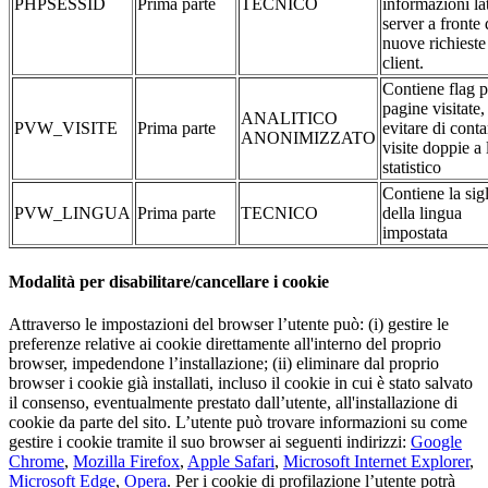
PHPSESSID
Prima parte
TECNICO
informazioni la
server a fronte 
nuove richieste
client.
Contiene flag p
pagine visitate,
ANALITICO
PVW_VISITE
Prima parte
evitare di conta
ANONIMIZZATO
visite doppie a 
statistico
Contiene la sig
PVW_LINGUA
Prima parte
TECNICO
della lingua
impostata
Modalità per disabilitare/cancellare i cookie
Attraverso le impostazioni del browser l’utente può: (i) gestire le
preferenze relative ai cookie direttamente all'interno del proprio
browser, impedendone l’installazione; (ii) eliminare dal proprio
browser i cookie già installati, incluso il cookie in cui è stato salvato
il consenso, eventualmente prestato dall’utente, all'installazione di
cookie da parte del sito. L’utente può trovare informazioni su come
gestire i cookie tramite il suo browser ai seguenti indirizzi:
Google
Chrome
,
Mozilla Firefox
,
Apple Safari
,
Microsoft Internet Explorer
,
Microsoft Edge
,
Opera
. Per i cookie di profilazione l’utente potrà