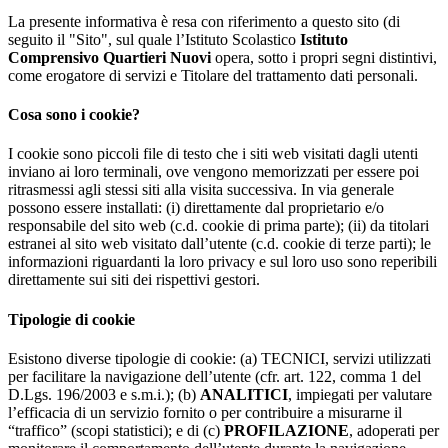
La presente informativa è resa con riferimento a questo sito (di
seguito il "Sito", sul quale l’Istituto Scolastico
Istituto
Comprensivo Quartieri Nuovi
opera, sotto i propri segni distintivi,
come erogatore di servizi e Titolare del trattamento dati personali.
Cosa sono i cookie?
I cookie sono piccoli file di testo che i siti web visitati dagli utenti
inviano ai loro terminali, ove vengono memorizzati per essere poi
ritrasmessi agli stessi siti alla visita successiva. In via generale
possono essere installati: (i) direttamente dal proprietario e/o
responsabile del sito web (c.d. cookie di prima parte); (ii) da titolari
estranei al sito web visitato dall’utente (c.d. cookie di terze parti); le
informazioni riguardanti la loro privacy e sul loro uso sono reperibili
direttamente sui siti dei rispettivi gestori.
Tipologie di cookie
Esistono diverse tipologie di cookie: (a) TECNICI, servizi utilizzati
per facilitare la navigazione dell’utente (cfr. art. 122, comma 1 del
D.Lgs. 196/2003 e s.m.i.); (b)
ANALITICI
, impiegati per valutare
l’efficacia di un servizio fornito o per contribuire a misurarne il
“traffico” (scopi statistici); e di (c)
PROFILAZIONE
, adoperati per