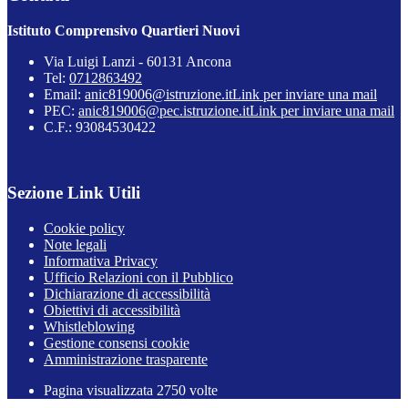
Istituto Comprensivo Quartieri Nuovi
Via Luigi Lanzi - 60131 Ancona
Tel:
0712863492
Email:
anic819006@istruzione.it
Link per inviare una mail
PEC:
anic819006@pec.istruzione.it
Link per inviare una mail
C.F.: 93084530422
Sezione Link Utili
Cookie policy
Note legali
Informativa Privacy
Ufficio Relazioni con il Pubblico
Dichiarazione di accessibilità
Obiettivi di accessibilità
Whistleblowing
Gestione consensi cookie
Amministrazione trasparente
Pagina visualizzata
2750
volte