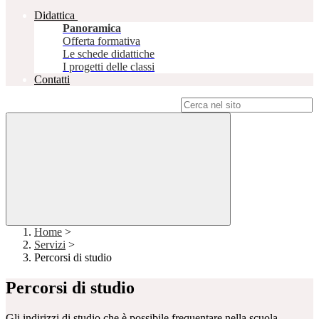
Didattica
Panoramica
Offerta formativa
Le schede didattiche
I progetti delle classi
Contatti
Campo di ricerca per le pagine del sito
Home
>
Servizi
>
Percorsi di studio
Percorsi di studio
Gli indirizzi di studio che è possibile frequentare nella scuola