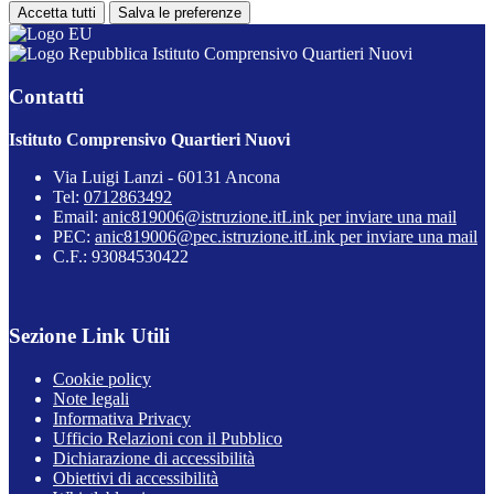
Accetta tutti
Salva le preferenze
Istituto Comprensivo Quartieri Nuovi
Contatti
Istituto Comprensivo Quartieri Nuovi
Via Luigi Lanzi - 60131 Ancona
Tel:
0712863492
Email:
anic819006@istruzione.it
Link per inviare una mail
PEC:
anic819006@pec.istruzione.it
Link per inviare una mail
C.F.: 93084530422
Sezione Link Utili
Cookie policy
Note legali
Informativa Privacy
Ufficio Relazioni con il Pubblico
Dichiarazione di accessibilità
Obiettivi di accessibilità