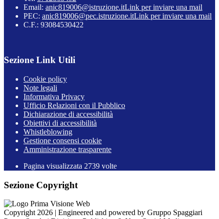
Email:
anic819006@istruzione.it
Link per inviare una mail
PEC:
anic819006@pec.istruzione.it
Link per inviare una mail
C.F.: 93084530422
Sezione Link Utili
Cookie policy
Note legali
Informativa Privacy
Ufficio Relazioni con il Pubblico
Dichiarazione di accessibilità
Obiettivi di accessibilità
Whistleblowing
Gestione consensi cookie
Amministrazione trasparente
Pagina visualizzata
2739
volte
Sezione Copyright
Copyright 2026 | Engineered and powered by Gruppo Spaggiari