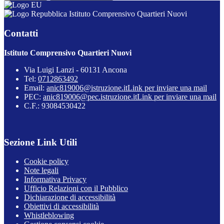
Istituto Comprensivo Quartieri Nuovi
Contatti
Istituto Comprensivo Quartieri Nuovi
Via Luigi Lanzi - 60131 Ancona
Tel:
0712863492
Email:
anic819006@istruzione.it
Link per inviare una mail
PEC:
anic819006@pec.istruzione.it
Link per inviare una mail
C.F.: 93084530422
Sezione Link Utili
Cookie policy
Note legali
Informativa Privacy
Ufficio Relazioni con il Pubblico
Dichiarazione di accessibilità
Obiettivi di accessibilità
Whistleblowing