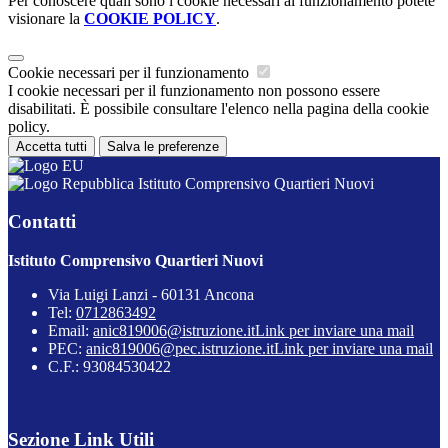
Per conoscere quali sono i cookie necessari al funzionamento potete
visionare la
COOKIE POLICY
.
Cookie necessari per il funzionamento
I cookie necessari per il funzionamento non possono essere
disabilitati. È possibile consultare l'elenco nella pagina della cookie
policy.
Accetta tutti
Salva le preferenze
Istituto Comprensivo Quartieri Nuovi
Contatti
Istituto Comprensivo Quartieri Nuovi
Via Luigi Lanzi - 60131 Ancona
Tel:
0712863492
Email:
anic819006@istruzione.it
Link per inviare una mail
PEC:
anic819006@pec.istruzione.it
Link per inviare una mail
C.F.: 93084530422
Sezione Link Utili