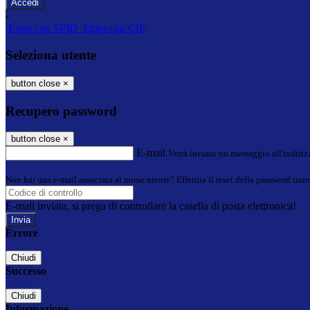
-
Entra con SPID
Entra con CIE
Seleziona utente
button close
×
Recupero password
button close
×
E-mail
Verrà inviato un messaggio all'indirizz
Non hai una e-mail associata al nome utente? Effettua il reset della password tram
E-mail inviata, si prega di controllare la casella di posta elettronica!
Errore
Chiudi
Successo
Chiudi
Informazione