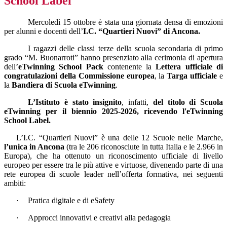
School Label
Mercoledì 15 ottobre è stata una giornata densa di emozioni
per alunni e docenti dell’
I.C. “Quartieri Nuovi” di Ancona.
I ragazzi delle classi terze della scuola secondaria di primo
grado “M. Buonarroti” hanno presenziato alla cerimonia di apertura
dell’
eTwinning School Pack
contenente la
Lettera ufficiale di
congratulazioni della Commissione europea
, la
Targa ufficiale
e
la
Bandiera di Scuola eTwinning
.
L’Istituto è stato insignito
, infatti,
del titolo di Scuola
eTwinning per il biennio 2025-2026, ricevendo l'eTwinning
School Label.
L’I.C. “Quartieri Nuovi” è una delle 12 Scuole nelle Marche,
l’unica in Ancona
(tra le 206 riconosciute in tutta Italia e le 2.966 in
Europa), che ha ottenuto un riconoscimento ufficiale di livello
europeo per essere tra le più attive e virtuose, divenendo parte di una
rete europea di scuole leader nell’offerta formativa, nei seguenti
ambiti:
·
Pratica digitale e di eSafety
·
Approcci innovativi e creativi alla pedagogia