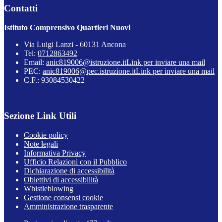
Contatti
Istituto Comprensivo Quartieri Nuovi
Via Luigi Lanzi - 60131 Ancona
Tel:
0712863492
Email:
anic819006@istruzione.it
Link per inviare una mail
PEC:
anic819006@pec.istruzione.it
Link per inviare una mail
C.F.: 93084530422
Sezione Link Utili
Cookie policy
Note legali
Informativa Privacy
Ufficio Relazioni con il Pubblico
Dichiarazione di accessibilità
Obiettivi di accessibilità
Whistleblowing
Gestione consensi cookie
Amministrazione trasparente