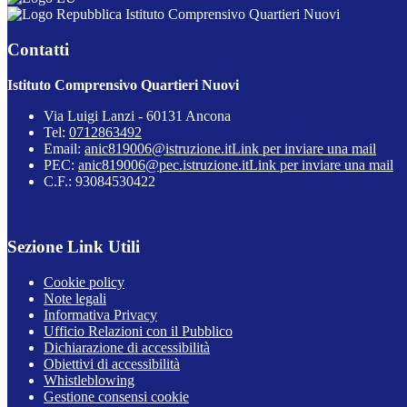
Istituto Comprensivo Quartieri Nuovi
Contatti
Istituto Comprensivo Quartieri Nuovi
Via Luigi Lanzi - 60131 Ancona
Tel:
0712863492
Email:
anic819006@istruzione.it
Link per inviare una mail
PEC:
anic819006@pec.istruzione.it
Link per inviare una mail
C.F.: 93084530422
Sezione Link Utili
Cookie policy
Note legali
Informativa Privacy
Ufficio Relazioni con il Pubblico
Dichiarazione di accessibilità
Obiettivi di accessibilità
Whistleblowing
Gestione consensi cookie