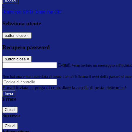
-
Entra con SPID
Entra con CIE
Seleziona utente
button close
×
Recupero password
button close
×
E-mail
Verrà inviato un messaggio all'indirizz
Non hai una e-mail associata al nome utente? Effettua il reset della password tram
E-mail inviata, si prega di controllare la casella di posta elettronica!
Errore
Chiudi
Successo
Chiudi
Informazione