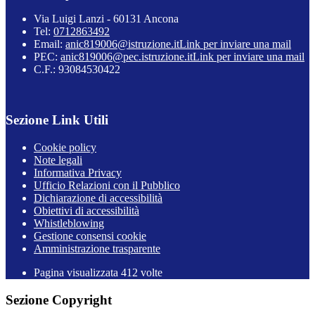
Via Luigi Lanzi - 60131 Ancona
Tel:
0712863492
Email:
anic819006@istruzione.it
Link per inviare una mail
PEC:
anic819006@pec.istruzione.it
Link per inviare una mail
C.F.: 93084530422
Sezione Link Utili
Cookie policy
Note legali
Informativa Privacy
Ufficio Relazioni con il Pubblico
Dichiarazione di accessibilità
Obiettivi di accessibilità
Whistleblowing
Gestione consensi cookie
Amministrazione trasparente
Pagina visualizzata
412
volte
Sezione Copyright