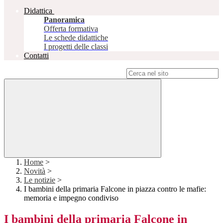
Didattica
Panoramica
Offerta formativa
Le schede didattiche
I progetti delle classi
Contatti
Campo di ricerca per le pagine del sito
Home
>
Novità
>
Le notizie
>
I bambini della primaria Falcone in piazza contro le mafie:
memoria e impegno condiviso
I bambini della primaria Falcone in