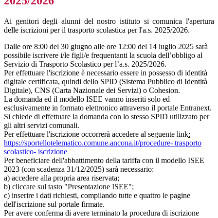
2025/2026
Ai genitori degli alunni del nostro istituto si comunica l'apertura
delle iscrizioni per il trasporto scolastica per l'a.s. 2025/2026.
Dalle ore 8:00 del 30 giugno alle ore 12:00 del 14 luglio 2025 sarà
possibile iscrivere i/le figli/e frequentanti la scuola dell’obbligo al
Servizio di Trasporto Scolastico per l’a.s. 2025/2026.
Per effettuare l'iscrizione è necessario essere in possesso di identità
digitale certificata, quindi dello SPID (Sistema Pubblico di Identità
Digitale), CNS (Carta Nazionale dei Servizi) o Cohesion.
La domanda ed il modello ISEE vanno inseriti solo ed
esclusivamente in formato elettronico attraverso il portale Entranext.
Si chiede di effettuare la domanda con lo stesso SPID utilizzato per
gli altri servizi comunali.
Per effettuare l'iscrizione occorrerà accedere
al seguente link
:
https://sportellotelematico.comune.ancona.it/procedure- trasporto
scolastico- iscrizione
Per beneficiare dell'abbattimento della tariffa con il modello ISEE
2023 (con scadenza 31/12/2025) sarà necessario:
a) accedere alla propria area riservata;
b) cliccare sul tasto "Presentazione ISEE";
c) inserire i dati richiesti, compilando tutte e quattro le pagine
dell'iscrizione sul portale firmate.
Per avere conferma di avere terminato la procedura di iscrizione