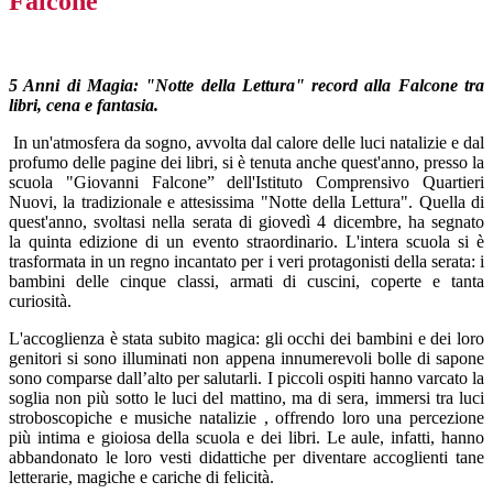
Falcone
5 Anni di Magia: "Notte della Lettura" record alla Falcone tra
libri, cena e fantasia.
In un'atmosfera da sogno, avvolta dal calore delle luci natalizie e dal
profumo delle pagine dei libri, si è tenuta anche quest'anno, presso la
scuola "Giovanni Falcone” dell'Istituto Comprensivo Quartieri
Nuovi, la tradizionale e attesissima
"Notte della Lettura"
.
Quella di
quest'anno, svoltasi nella serata di
giovedì 4 dicembre
, ha segnato
la
quinta edizione
di un evento straordinario
.
L'intera scuola si è
trasformata in un regno incantato per i veri protagonisti della serata: i
bambini delle cinque classi, armati di cuscini, coperte e tanta
curiosità
.
L'accoglienza è stata subito magica: gli occhi dei bambini e dei loro
genitori si sono illuminati non appena innumerevoli bolle di sapone
sono comparse dall’alto per salutarli
.
I piccoli ospiti hanno varcato la
soglia non più sotto le luci del mattino, ma di sera, immersi tra luci
stroboscopiche e musiche natalizie
, offrendo loro una percezione
più intima e gioiosa della scuola e dei libri
.
Le aule, infatti, hanno
abbandonato le loro vesti didattiche per diventare
accoglienti tane
letterarie, magiche e cariche di felicità
.