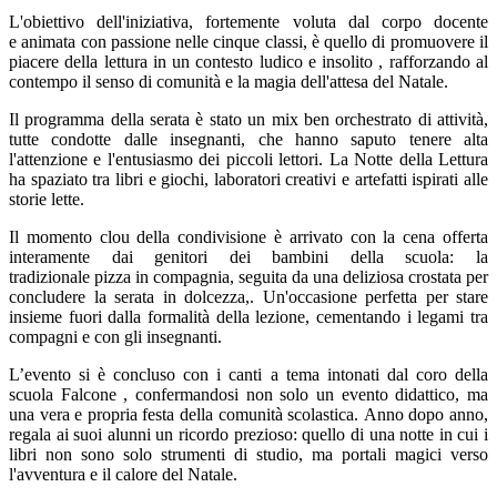
L'obiettivo dell'iniziativa, fortemente voluta dal corpo docente
e
animata con passione nelle cinque classi
, è quello di promuovere il
piacere della lettura in un contesto ludico e insolito
, rafforzando al
contempo il senso di comunità e la magia dell'attesa del Natale
.
Il programma della serata è stato un mix ben orchestrato di attività,
tutte condotte dalle
insegnanti
, che hanno saputo tenere alta
l'attenzione e l'entusiasmo dei piccoli lettori
. La Notte della Lettura
ha spaziato tra
l
ibri e giochi
, l
aboratori creativi e artefatti ispirati alle
storie lette
.
Il momento clou della condivisione è arrivato con la cena offerta
interamente dai genitori dei bambini della scuola:
la
tradizionale
pizza
in compagnia, seguita da una deliziosa crostata per
concludere la serata in dolcezza,
.
Un'occasione perfetta per stare
insieme fuori dalla formalità della lezione, cementando i legami tra
compagni e con gli insegnanti
.
L’evento si è concluso con i canti a tema intonati dal coro della
scuola Falcone
, confermandosi non solo un evento didattico, ma
una vera e propria
festa della comunità scolastica
.
Anno dopo anno,
regala ai suoi alunni un ricordo prezioso: quello di una notte in cui i
libri non sono solo strumenti di studio, ma portali magici verso
l'avventura e il calore del Natale
.