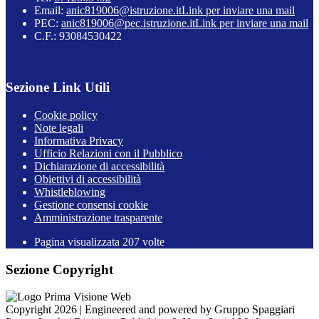
Email:
anic819006@istruzione.it
Link per inviare una mail
PEC:
anic819006@pec.istruzione.it
Link per inviare una mail
C.F.: 93084530422
Sezione Link Utili
Cookie policy
Note legali
Informativa Privacy
Ufficio Relazioni con il Pubblico
Dichiarazione di accessibilità
Obiettivi di accessibilità
Whistleblowing
Gestione consensi cookie
Amministrazione trasparente
Pagina visualizzata
207
volte
Sezione Copyright
Copyright 2026 | Engineered and powered by Gruppo Spaggiari