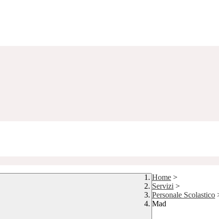
Home
>
Servizi
>
Personale Scolastico
Mad