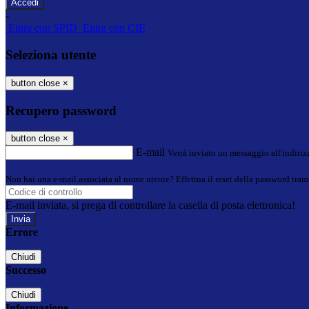
-
Entra con SPID
Entra con CIE
Seleziona utente
button close
×
Recupero password
button close
×
E-mail
Verrà inviato un messaggio all'indirizz
Non hai una e-mail associata al nome utente? Effettua il reset della password tram
E-mail inviata, si prega di controllare la casella di posta elettronica!
Errore
Chiudi
Successo
Chiudi
Informazione