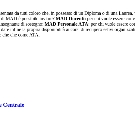
tata da tutti coloro che, in possesso di un Diploma o di una Laurea, 
pi di MAD è possibile inviare?
MAD Docenti:
per chi vuole essere conv
insegnante di sostegno;
MAD Personale ATA
: per chi vuole essere c
r dare infine la propria disponibilità ai corsi di recupero estivi organizz
nte che che come ATA.
e Centrale