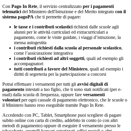
Con
Pago In Rete
, il servizio centralizzato
per i pagamenti
telematici
del Ministero dell'Istruzione e del Merito integrato
con il
sistema pagoPA
che ti permette di pagare:
le tasse e i contributi scolastici
richiesti dalle scuole agli
alunni per le attività curriculari ed extracurriculari a
pagamento, come le visite guidate, i viaggi d’istruzione, la
mensa autogestita
i contributi richiesti dalla scuola al personale scolastico
,
come l’assicurazione integrativa
i contributi richiesti ad altri soggetti
, quali ad esempio gli
accompagnatori
tutti contributi a favore del Ministero
, quali ad esempio i
diritti di segreteria per la partecipazione a concorsi
Potrai effettuare i versamenti per tutti gli
avvisi digitali di
pagamento
intestati a tuo figlio, che ti sono stati notificati (per e-
mail) dalla scuola di frequenza, oppure fare
versamenti
volontari
per ogni causale di pagamento elettronico, che le scuole o
il Ministero hanno reso eseguibile tramite Pago In Rete.
Accedendo con PC, Tablet, Smartphone puoi scegliere di pagare
subito online con carta di credito, addebito in conto (o con altri
metodi di pagamento) oppure di eseguire il versamento presso le
tabaccherie, sportelli bancari autorizzati, uffici postali o altri