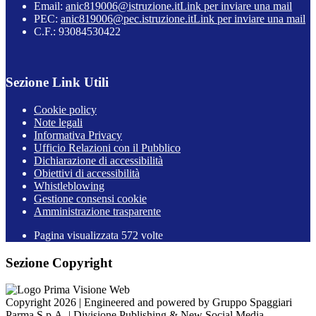
Email:
anic819006@istruzione.it
Link per inviare una mail
PEC:
anic819006@pec.istruzione.it
Link per inviare una mail
C.F.: 93084530422
Sezione Link Utili
Cookie policy
Note legali
Informativa Privacy
Ufficio Relazioni con il Pubblico
Dichiarazione di accessibilità
Obiettivi di accessibilità
Whistleblowing
Gestione consensi cookie
Amministrazione trasparente
Pagina visualizzata
572
volte
Sezione Copyright
Copyright 2026 | Engineered and powered by Gruppo Spaggiari
Parma S.p.A. | Divisione Publishing & New Social Media