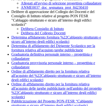
Allegati all'avviso di selezione progettista collaudatore
ANME0037_doc_segnatura_prot_84230410
Delibere di approvazione del Collegio dei Docenti e del
Consiglio di Istituto relative al progetto PON FESR
"Cablaggio strutturato e sicuro all’interno degli edifici
scolastici”
Delibera Consiglio di Istituto
Delibera del Collegio Docenti
Determina affidamento fornitura %22Cablaggio strutturato e
sicuro all’interno degli edifici scolastici
Determina di affidamento del Dirigente Scolastico per la
fornitura relativa all'acquisto targhe pubblicitarie
Graduatoria definitiva personale interno – progettista e
collaudatore
Graduatoria provvisoria personale interno – progettista e
collaudatore
Ordine di affidamento diretto per la fornitura relativa
all'acquisto del %22Cablaggio strutturato e sicuro all’interno
degli edifici scolastici
Ordine di affidamento diretto per la fornitura relativa
all'acquisto delle targhe pubblicitarie nell'ambito del progetto
%22Cablaggio strutturato e sicuro all’interno degli edifici
scolastici
Pubblicizzazione del Progetto PON-FESR “Cablaggio
strutturato e sicuro all’interno degli edifici scolastici