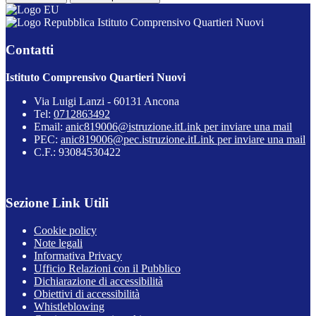
Istituto Comprensivo Quartieri Nuovi
Contatti
Istituto Comprensivo Quartieri Nuovi
Via Luigi Lanzi - 60131 Ancona
Tel:
0712863492
Email:
anic819006@istruzione.it
Link per inviare una mail
PEC:
anic819006@pec.istruzione.it
Link per inviare una mail
C.F.: 93084530422
Sezione Link Utili
Cookie policy
Note legali
Informativa Privacy
Ufficio Relazioni con il Pubblico
Dichiarazione di accessibilità
Obiettivi di accessibilità
Whistleblowing