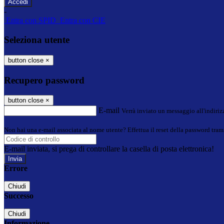
-
Entra con SPID
Entra con CIE
Seleziona utente
button close
×
Recupero password
button close
×
E-mail
Verrà inviato un messaggio all'indirizz
Non hai una e-mail associata al nome utente? Effettua il reset della password tram
E-mail inviata, si prega di controllare la casella di posta elettronica!
Errore
Chiudi
Successo
Chiudi
Informazione