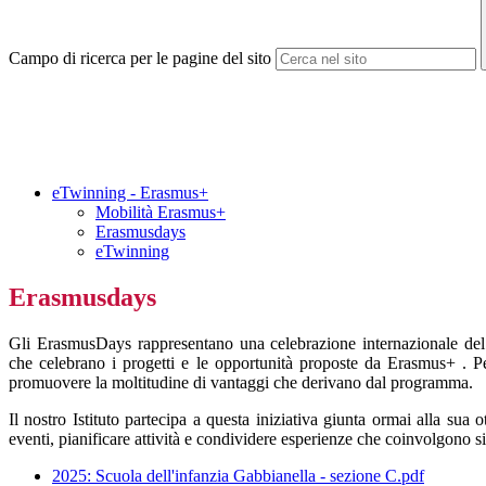
Campo di ricerca per le pagine del sito
eTwinning - Erasmus+
Mobilità Erasmus+
Erasmusdays
eTwinning
Erasmusdays
Gli ErasmusDays rappresentano una celebrazione internazionale del 
che celebrano i progetti e le opportunità proposte da Erasmus+ . Per
promuovere la moltitudine di vantaggi che derivano dal programma.
Il nostro Istituto partecipa a questa iniziativa giunta ormai alla su
eventi, pianificare attività e condividere esperienze che coinvolgono si
2025: Scuola dell'infanzia Gabbianella - sezione C.pdf