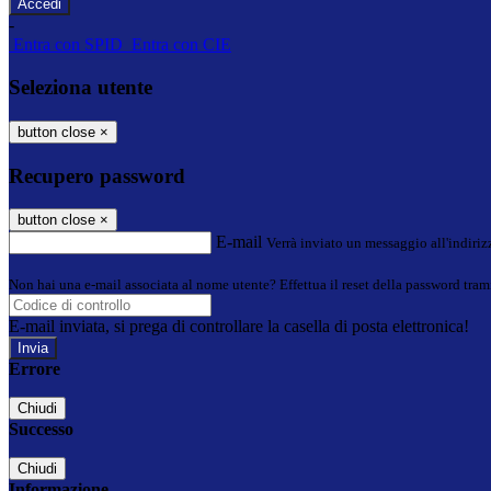
-
Entra con SPID
Entra con CIE
Seleziona utente
button close
×
Recupero password
button close
×
E-mail
Verrà inviato un messaggio all'indirizz
Non hai una e-mail associata al nome utente? Effettua il reset della password tram
E-mail inviata, si prega di controllare la casella di posta elettronica!
Errore
Chiudi
Successo
Chiudi
Informazione