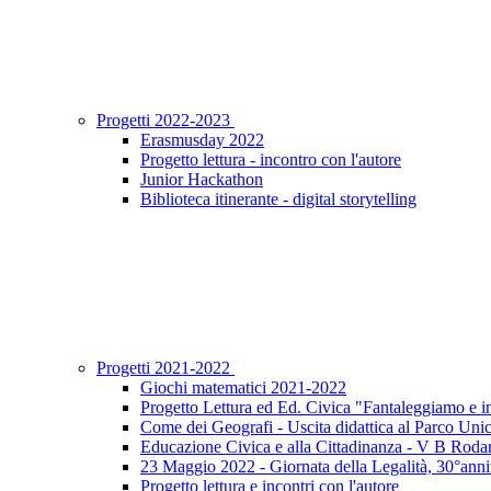
Progetti 2022-2023
Erasmusday 2022
Progetto lettura - incontro con l'autore
Junior Hackathon
Biblioteca itinerante - digital storytelling
Progetti 2021-2022
Giochi matematici 2021-2022
Progetto Lettura ed Ed. Civica "Fantaleggiamo e 
Come dei Geografi - Uscita didattica al Parco Uni
Educazione Civica e alla Cittadinanza - V B Rodar
23 Maggio 2022 - Giornata della Legalità, 30°anniv
Progetto lettura e incontri con l'autore