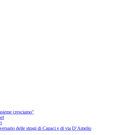
insieme cresciamo"
cef
i
ersario delle stragi di Capaci e di via D’Amelio