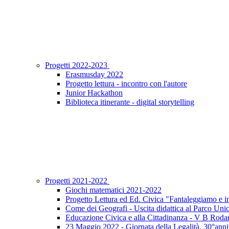
Progetti 2022-2023
Erasmusday 2022
Progetto lettura - incontro con l'autore
Junior Hackathon
Biblioteca itinerante - digital storytelling
Progetti 2021-2022
Giochi matematici 2021-2022
Progetto Lettura ed Ed. Civica "Fantaleggiamo e 
Come dei Geografi - Uscita didattica al Parco Uni
Educazione Civica e alla Cittadinanza - V B Rodar
23 Maggio 2022 - Giornata della Legalità, 30°anniv