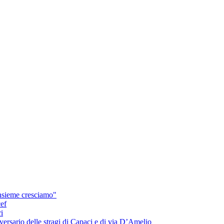
insieme cresciamo"
cef
i
ersario delle stragi di Capaci e di via D’Amelio