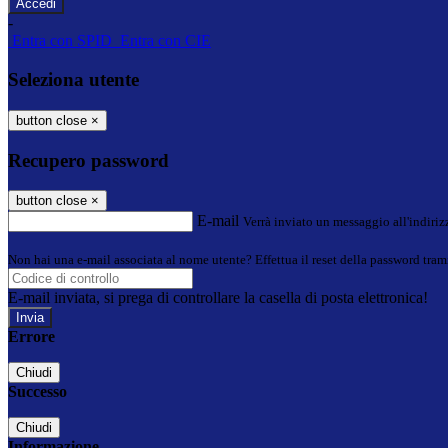
-
Entra con SPID
Entra con CIE
Seleziona utente
button close
×
Recupero password
button close
×
E-mail
Verrà inviato un messaggio all'indirizz
Non hai una e-mail associata al nome utente? Effettua il reset della password tram
E-mail inviata, si prega di controllare la casella di posta elettronica!
Errore
Chiudi
Successo
Chiudi
Informazione