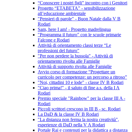
“Conoscere i nostri figli” incontro con i Genitori
Progetto “ETABETA” - sensibilizzazione
all’educazione ambientale
"Pensieri di parole" - Buon Natale dalla V B
Rodari
Sam, here I am! - Progetto madrelingua
"Programma il futuro" con le scuole primarie
Falcone e Rodari
Attività di orientamento classi terze “Le
professioni del futuro”
"Per non perdere la bussola" - Attività di
orientamento rivolta alle Famiglie
Attività di supporto rivolta alle Famiglie
Avvio corso di formazione “Progettare un
curricolo per competenze: un percorso a ritroso”
"Noi, cittadini 10 e lode" - classe IV B Rodari
"Ciao prima!" - il saluto di fine a.s. della I A
Rodari
Premio speciale "Rainbow" per la classe III A -
Rodari
Piccoli scrittori crescono in III B - sc. Rodari
La DaD & la classe IV B Rodari
"La distanza non ferma la nostra creatività",
esperienze di DaD nella V A Rodari
Portale Rai e contenuti per la didattica a distanza