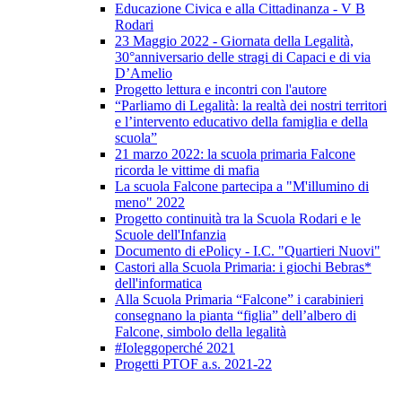
Educazione Civica e alla Cittadinanza - V B
Rodari
23 Maggio 2022 - Giornata della Legalità,
30°anniversario delle stragi di Capaci e di via
D’Amelio
Progetto lettura e incontri con l'autore
“Parliamo di Legalità: la realtà dei nostri territori
e l’intervento educativo della famiglia e della
scuola”
21 marzo 2022: la scuola primaria Falcone
ricorda le vittime di mafia
La scuola Falcone partecipa a "M'illumino di
meno" 2022
Progetto continuità tra la Scuola Rodari e le
Scuole dell'Infanzia
Documento di ePolicy - I.C. "Quartieri Nuovi"
Castori alla Scuola Primaria: i giochi Bebras*
dell'informatica
Alla Scuola Primaria “Falcone” i carabinieri
consegnano la pianta “figlia” dell’albero di
Falcone, simbolo della legalità
#Ioleggoperché 2021
Progetti PTOF a.s. 2021-22