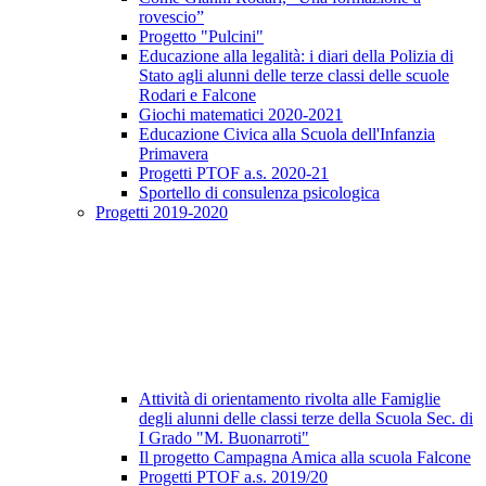
rovescio”
Progetto "Pulcini"
Educazione alla legalità: i diari della Polizia di
Stato agli alunni delle terze classi delle scuole
Rodari e Falcone
Giochi matematici 2020-2021
Educazione Civica alla Scuola dell'Infanzia
Primavera
Progetti PTOF a.s. 2020-21
Sportello di consulenza psicologica
Progetti 2019-2020
Attività di orientamento rivolta alle Famiglie
degli alunni delle classi terze della Scuola Sec. di
I Grado "M. Buonarroti"
Il progetto Campagna Amica alla scuola Falcone
Progetti PTOF a.s. 2019/20