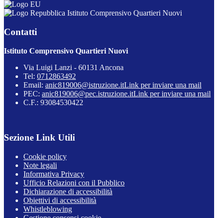
Istituto Comprensivo Quartieri Nuovi
Contatti
Istituto Comprensivo Quartieri Nuovi
Via Luigi Lanzi - 60131 Ancona
Tel:
0712863492
Email:
anic819006@istruzione.it
Link per inviare una mail
PEC:
anic819006@pec.istruzione.it
Link per inviare una mail
C.F.: 93084530422
Sezione Link Utili
Cookie policy
Note legali
Informativa Privacy
Ufficio Relazioni con il Pubblico
Dichiarazione di accessibilità
Obiettivi di accessibilità
Whistleblowing
Gestione consensi cookie