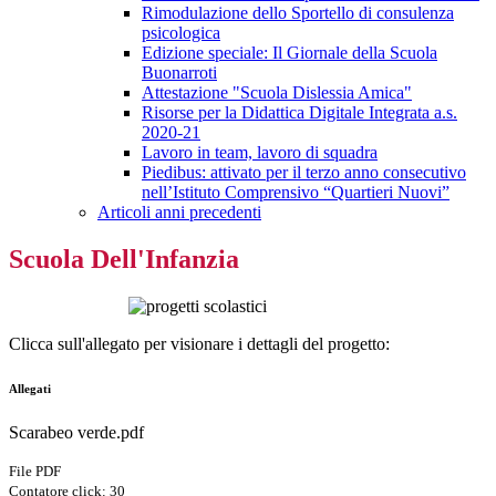
Rimodulazione dello Sportello di consulenza
psicologica
Edizione speciale: Il Giornale della Scuola
Buonarroti
Attestazione "Scuola Dislessia Amica"
Risorse per la Didattica Digitale Integrata a.s.
2020-21
Lavoro in team, lavoro di squadra
Piedibus: attivato per il terzo anno consecutivo
nell’Istituto Comprensivo “Quartieri Nuovi”
Articoli anni precedenti
Scuola Dell'Infanzia
Clicca sull'allegato per visionare i dettagli del progetto:
Allegati
Scarabeo verde.pdf
File PDF
Contatore click: 30