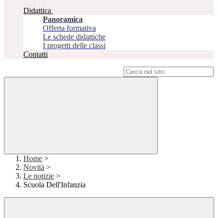
Didattica
Panoramica
Offerta formativa
Le schede didattiche
I progetti delle classi
Contatti
Campo di ricerca per le pagine del sito
Home
>
Novità
>
Le notizie
>
Scuola Dell'Infanzia