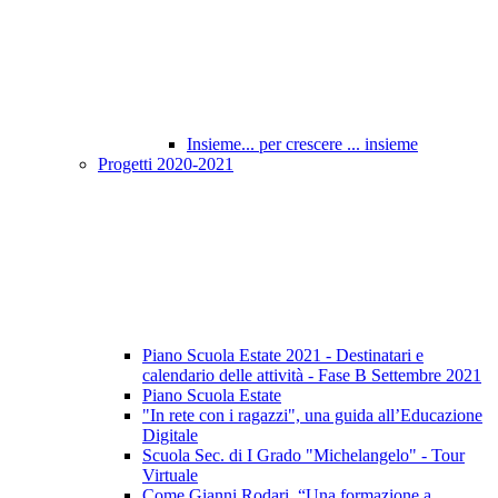
Insieme... per crescere ... insieme
Progetti 2020-2021
Piano Scuola Estate 2021 - Destinatari e
calendario delle attività - Fase B Settembre 2021
Piano Scuola Estate
"In rete con i ragazzi", una guida all’Educazione
Digitale
Scuola Sec. di I Grado "Michelangelo" - Tour
Virtuale
Come Gianni Rodari, “Una formazione a