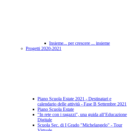
Insieme... per crescere ... insieme
Progetti 2020-2021
Piano Scuola Estate 2021 - Destinatari e
calendario delle attività - Fase B Settembre 2021
Piano Scuola Estate
"In rete con i ragazzi", una guida all’Educazione
Digitale
Scuola Sec. di I Grado "Michelangelo" - Tour
Virtuale