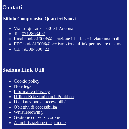
Contatti
Istituto Comprensivo Quartieri Nuovi
Via Luigi Lanzi - 60131 Ancona
Tel:
0712863492
Email:
anic819006@istruzione.it
Link per inviare una mail
PEC:
anic819006@pec.istruzione.it
Link per inviare una mail
C.F.: 93084530422
Sezione Link Utili
Cookie policy
Note legali
Informativa Privacy
Ufficio Relazioni con il Pubblico
Dichiarazione di accessibilità
Obiettivi di accessibilità
Whistleblowing
Gestione consensi cookie
Amministrazione trasparente