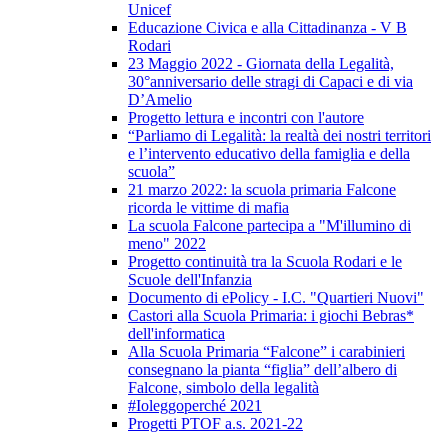
Unicef
Educazione Civica e alla Cittadinanza - V B
Rodari
23 Maggio 2022 - Giornata della Legalità,
30°anniversario delle stragi di Capaci e di via
D’Amelio
Progetto lettura e incontri con l'autore
“Parliamo di Legalità: la realtà dei nostri territori
e l’intervento educativo della famiglia e della
scuola”
21 marzo 2022: la scuola primaria Falcone
ricorda le vittime di mafia
La scuola Falcone partecipa a "M'illumino di
meno" 2022
Progetto continuità tra la Scuola Rodari e le
Scuole dell'Infanzia
Documento di ePolicy - I.C. "Quartieri Nuovi"
Castori alla Scuola Primaria: i giochi Bebras*
dell'informatica
Alla Scuola Primaria “Falcone” i carabinieri
consegnano la pianta “figlia” dell’albero di
Falcone, simbolo della legalità
#Ioleggoperché 2021
Progetti PTOF a.s. 2021-22