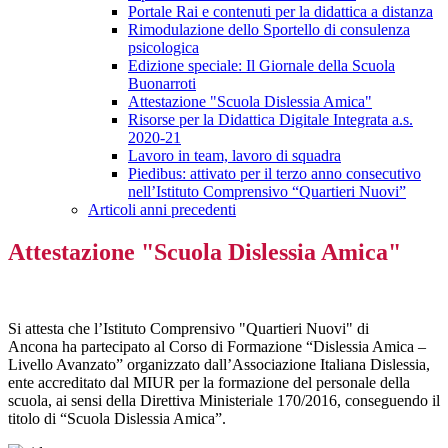
Portale Rai e contenuti per la didattica a distanza
Rimodulazione dello Sportello di consulenza
psicologica
Edizione speciale: Il Giornale della Scuola
Buonarroti
Attestazione "Scuola Dislessia Amica"
Risorse per la Didattica Digitale Integrata a.s.
2020-21
Lavoro in team, lavoro di squadra
Piedibus: attivato per il terzo anno consecutivo
nell’Istituto Comprensivo “Quartieri Nuovi”
Articoli anni precedenti
Attestazione "Scuola Dislessia Amica"
Si attesta che l’Istituto Comprensivo "Quartieri Nuovi" di
Ancona
ha partecipato al Corso di Formazione “Dislessia Amica –
Livello Avanzato” organizzato
dall’Associazione Italiana Dislessia,
ente accreditato dal MIUR per la formazione del personale
della
scuola, ai sensi della Direttiva Ministeriale 170/2016, conseguendo il
titolo di “Scuola
Dislessia Amica”.