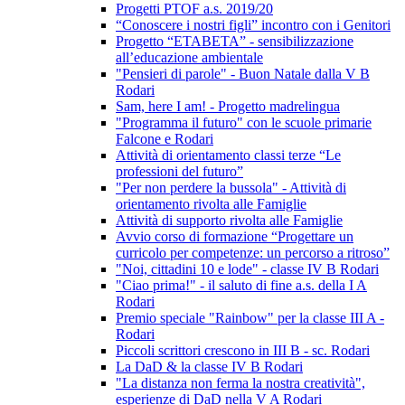
Progetti PTOF a.s. 2019/20
“Conoscere i nostri figli” incontro con i Genitori
Progetto “ETABETA” - sensibilizzazione
all’educazione ambientale
"Pensieri di parole" - Buon Natale dalla V B
Rodari
Sam, here I am! - Progetto madrelingua
"Programma il futuro" con le scuole primarie
Falcone e Rodari
Attività di orientamento classi terze “Le
professioni del futuro”
"Per non perdere la bussola" - Attività di
orientamento rivolta alle Famiglie
Attività di supporto rivolta alle Famiglie
Avvio corso di formazione “Progettare un
curricolo per competenze: un percorso a ritroso”
"Noi, cittadini 10 e lode" - classe IV B Rodari
"Ciao prima!" - il saluto di fine a.s. della I A
Rodari
Premio speciale "Rainbow" per la classe III A -
Rodari
Piccoli scrittori crescono in III B - sc. Rodari
La DaD & la classe IV B Rodari
"La distanza non ferma la nostra creatività",
esperienze di DaD nella V A Rodari