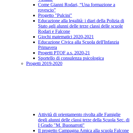
Come Gianni Rodari, “Una formazione a
rovescio”
Progetto "Pulcini"
Educazione alla legalità: i diari della Polizia di
Stato agli alunni delle terze classi delle scuole
Rodari e Falcone
Giochi matematici 2020-2021
Educazione Civica alla Scuola dell'Infanzia
Primavera
Progetti PTOF a.s. 2020-21
Sportello di consulenza psicologica
Progetti 2019-2020
Attività di orientamento rivolta alle Famiglie
degli alunni delle classi terze della Scuola Sec. di
I Grado "M. Buonarroti"
Il progetto Campagna Amica alla scuola Falcone